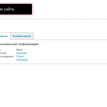
е сайта
офиль
Комментарии
рсональная информация
:
Вера
илия:
Иванова
а рождения:
5 April
:
Женщина