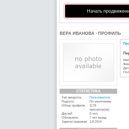
Начать продвижени
ВЕРА ИВАНОВА - ПРОФИЛЬ
Пр
Пе
Имя
Фам
Дат
Пол
СТАТИСТИКА
Тип аккаунта:
Пользователь
Подсеть:
По умолчанию
Обзор профиля:
1178
просмотр(ов)
Друзей:
0 чел.
Обновлено:
7 лет назад
Зарегистрирован:
1.8.2014