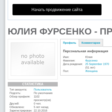
Начать продвижение сайта
ЮЛИЯ ФУРСЕНКО - П
Профиль
Комментарии
Персональная информация
Имя:
Юлия
Фамилия:
Фурсенко
Дата рождения:
25 September 1970
(51 лет)
Пол:
Женщина
СТАТИСТИКА
Тип аккаунта:
Пользователь
Подсеть:
По умолчанию
Обзор профиля:
1102
просмотр(ов)
Друзей:
0 чел.
Обновлено:
5 лет назад
Зарегистрирован:
22.10.2016