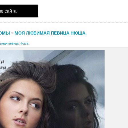
е сайта
ОМЫ
»
МОЯ ЛЮБИМАЯ ПЕВИЦА НЮША.
имая певица Нюша.