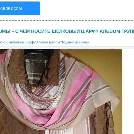
 сервисом
ОМЫ
»
С ЧЕМ НОСИТЬ ШЁЛКОВЫЙ ШАРФ? АЛЬБОМ ГРУ
осить шёлковый шарф? Альбом группы "Модные девчонки