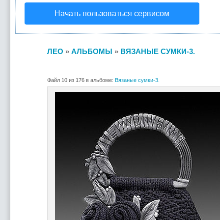
Начать пользоваться сервисом
ЛЕО
»
АЛЬБОМЫ
»
ВЯЗАНЫЕ СУМКИ-3.
Файл 10 из 176 в альбоме:
Вязаные сумки-3.