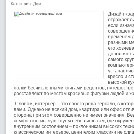
Категория: Дом
Дизайн квар
отражает л
если изнач
совершенно
временем д
разными ме
его хозяев
дополняет 
самого кру
компьютерн
устанавлив
кресло и ст
высокой ку
полки бесчисленными книгами рецептов, путешестве
расставляют по местам красивые фигурки людей и ж
Словом, интерьер – это своего рода зеркало, в кото
вами. Однако не всякий дом, квартира или офис отл
сторона при этом совершенно не имеет значения. В
комфортно мы чувствуем себя лишь там, где окруже
внутренним состоянием – поклонникам высоких техн
классическом интерьере, ценителям классики не сли