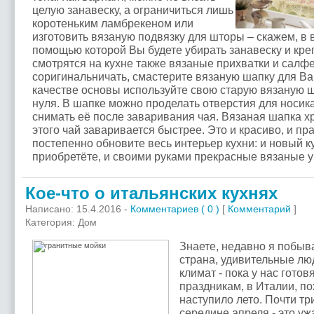
целую занавеску, а ограничиться лишь
коротеньким ламбрекеном или
изготовить вязаную подвязку для шторы – скажем, в в
помощью которой Вы будете убирать занавеску и кре
смотрятся на кухне также вязаные прихватки и салфет
соригинальничать, смастерите вязаную шапку для Ва
качестве основы используйте свою старую вязаную ш
нуля. В шапке можно проделать отверстия для носика
снимать её после заваривания чая. Вязаная шапка хр
этого чай заваривается быстрее. Это и красиво, и пра
постепенно обновите весь интерьер кухни: и новый 
приобретёте, и своими руками прекрасные вязаные у
Кое-что о итальянских кухнях
Написано: 15.4.2016 -
Комментариев ( 0 )
[
Комментарий
]
Категория: Дом
Знаете, недавно я побыв
страна, удивительные лю
климат - пока у нас готов
праздникам, в Италии, п
наступило лето. Почти тр
середине апреля - это уж