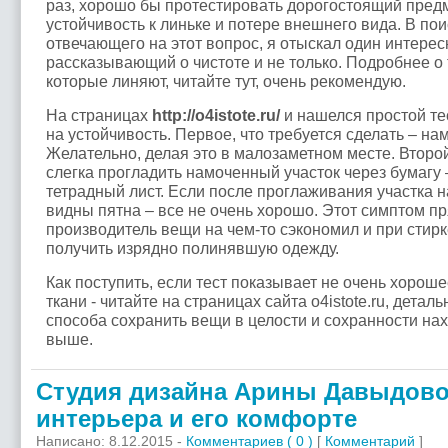
раз, хорошо бы протестировать дорогостоящий пред
устойчивость к линьке и потере внешнего вида. В пои
отвечающего на этот вопрос, я отыскал один интерес
рассказывающий о чистоте и не только. Подробнее о 
которые линяют, читайте тут, очень рекомендую.
На страницах
http://o4istote.ru/
и нашелся простой т
на устойчивость. Первое, что требуется сделать – нам
Желательно, делая это в малозаметном месте. Второй
слегка прогладить намоченный участок через бумагу
тетрадный лист. Если после проглаживания участка н
видны пятна – все не очень хорошо. Этот симптом пр
производитель вещи на чем-то сэкономил и при стир
получить изрядно полинявшую одежду.
Как поступить, если тест показывает не очень хорош
ткани - читайте на страницах сайта o4istote.ru, дета
способа сохранить вещи в целости и сохранности нах
выше.
Студия дизайна Арины Давыдово
интерьера и его комфорте
Написано: 8.12.2015 -
Комментариев ( 0 )
[
Комментарий
]