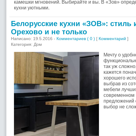
камешки мгновений. Выбирайте и вы. В «Зов» опред
кухни уютными.
Белорусские кухни «ЗОВ»: стиль 
Орехово и не только
Написано: 19.5.2016 -
Комментариев ( 0 )
[
Комментарий
]
Категория: Дом
Мечту о удобн
функциональн
так уж сложно,
кажется понач
хорошего испо
выбрав из со
мебели лучших
современном 
предложений 
выбор не сло