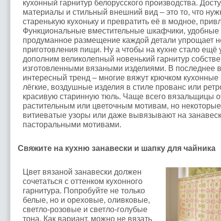
кухонный гарнитур белорусского производства. Дост
материалы и стильный внешний вид – это то, что нуж
старенькую кухоньку и превратить её в модное, при
Функциональные вместительные шкафчики, удобные 
продуманное размещение каждой детали упрощает не
приготовления пищи. Ну а чтобы на кухне стало ещё 
дополним великолепный новенький гарнитур собств
изготовленными вязаными изделиями. В последнее 
интересный тренд – многие вяжут крючком кухонные
лёгкие, воздушные изделия в стиле прованс или ретр
красивую старинную тюль. Чаще всего вязальщицы 
растительным или цветочным мотивам, но некоторые
витиеватые узоры или даже вывязывают на занавеск
пасторальными мотивами.
Свяжите на кухню занавески и шапку для чайника
Цвет вязаной занавески должен
сочетаться с оттенком кухонного
гарнитура. Попробуйте не только
белые, но и ореховые, оливковые,
светло-розовые и светло-голубые
тона. Как вариант, можно не вязать