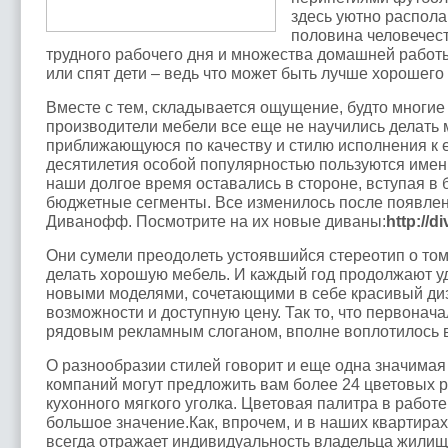
здесь уютно распола
половина человечест
трудного рабочего дня и множества домашней работы
или спят дети – ведь что может быть лучше хорошег
Вместе с тем, складывается ощущение, будто многие
производители мебели все еще не научились делать 
приближающуюся по качеству и стилю исполнения к е
десятилетия особой популярностью пользуются имен
наши долгое время оставались в стороне, вступая в 
бюджетные сегменты. Все изменилось после появле
Диванофф. Посмотрите на их новые диваны:
http://d
Они сумели преодолеть устоявшийся стереотип о том,
делать хорошую мебель. И каждый год продолжают у
новыми моделями, сочетающими в себе красивый ди
возможности и доступную цену. Так то, что первонач
рядовым рекламным слоганом, вполне воплотилось в
О разнообразии стилей говорит и еще одна значимая 
компаний могут предложить вам более 24 цветовых 
кухонного мягкого уголка. Цветовая палитра в работ
большое значение.Как, впрочем, и в наших квартирах
всегда отражает индивидуальность владельца жилищ