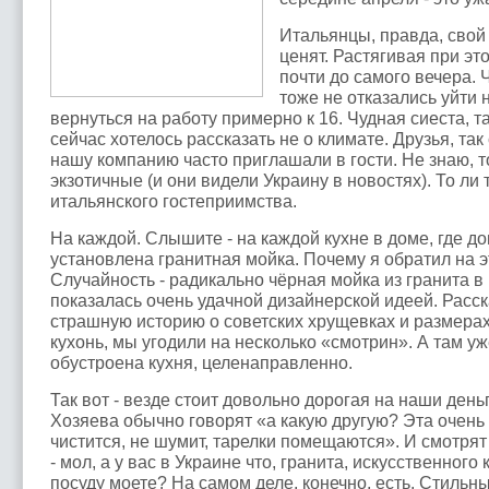
Итальянцы, правда, свой
ценят. Растягивая при э
почти до самого вечера. 
тоже не отказались уйти 
вернуться на работу примерно к 16. Чудная сиеста, та
сейчас хотелось рассказать не о климате. Друзья, та
нашу компанию часто приглашали в гости. Не знаю, т
экзотичные (и они видели Украину в новостях). То ли 
итальянского гостеприимства.
На каждой. Слышите - на каждой кухне в доме, где д
установлена гранитная мойка. Почему я обратил на 
Случайность - радикально чёрная мойка из гранита 
показалась очень удачной дизайнерской идеей. Расс
страшную историю о советских хрущевках и размера
кухонь, мы угодили на несколько «смотрин». А там уж
обустроена кухня, целенаправленно.
Так вот - везде стоит довольно дорогая на наши день
Хозяева обычно говорят «а какую другую? Эта очень
чистится, не шумит, тарелки помещаются». И смотрят
- мол, а у вас в Украине что, гранита, искусственного
посуду моете? На самом деле, конечно, есть. Стильн