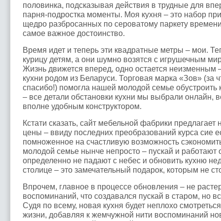
половинка, подсказывая действия в трудные для впе
парня-подростка моменты. Моя кухня – это набор пр
щедро разбросанных по сероватому паркету времени.
самое важное достоинство.
Время идет и теперь эти квадратные метры – мои. Те
курицу детям, а они шумно возятся с игрушечным ми
Жизнь движется вперед, одно остается неизменным –
кухни родом из Беларуси. Торговая марка «Зов» (за 
спасибо!) помогла нашей молодой семье обустроить 
– все детали обстановки кухни мы выбрали онлайн, 
вполне удобным конструктором.
Кстати сказать, сайт мебельной фабрики предлагает
цены – ввиду последних преобразований курса сие ес
помноженное на счастливую возможность сэкономить.
молодой семье нынче непросто – пускай и работают о
определенно не падают с небес и обновить кухню не
столице – это замечательный подарок, которым не ст
Впрочем, главное в процессе обновления – не расте
воспоминаний, что создавался пускай в старом, но в
Судя по всему, новая кухня будет неплохо смотретьс
жизни, добавляя к жемчужной нити воспоминаний н