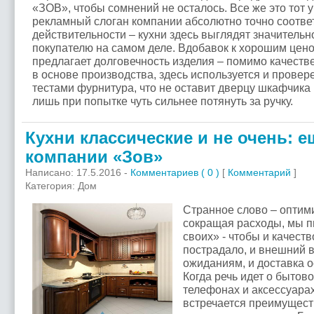
«ЗОВ», чтобы сомнений не осталось. Все же это тот 
рекламный слоган компании абсолютно точно соотве
действительности – кухни здесь выглядят значительн
покупателю на самом деле. Вдобавок к хорошим це
предлагает долговечность изделия – помимо качест
в основе производства, здесь используется и прове
тестами фурнитура, что не оставит дверцу шкафчика 
лишь при попытке чуть сильнее потянуть за ручку.
Кухни классические и не очень: е
компании «Зов»
Написано: 17.5.2016 -
Комментариев ( 0 )
[
Комментарий
]
Категория: Дом
Странное слово – оптими
сокращая расходы, мы п
своих» - чтобы и качест
пострадало, и внешний 
ожиданиям, и доставка о
Когда речь идет о бытов
телефонах и аксессуарах
встречается преимущест