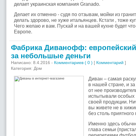
делает украинская компания Granado.
Делает их отменно - судя по отзывам, мойки из грани
делать здорово, не хуже итальянцев. Кстати , тоже к
Чего желаю и вам. Пускай и на вашей кухне будет чт
Европе.
Фабрика Диванофф: европейский
за небольшые деньги
Написано: 8.4.2016 -
Комментариев ( 0 )
[
Комментарий
]
Категория: Дом
Диван – самая раску
в нашей стране, и з
от нее производител
испытывали особых 
своей продукции. Ни
вы живете не в хижи
без столь приятного
Именно здесь обычн
глава семьи (приста
перипетиями футбол