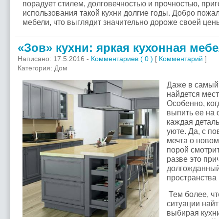
порадует стилем, долговечностью и прочностью, при
использования такой кухни долгие годы. Добро пожа
мебели, что выглядит значительно дороже своей цен
«Зов» кухни: яркая кухонная меб
Написано: 17.5.2016 -
Комментариев ( 0 )
[
Комментарий
]
Категория: Дом
Даже в самый
найдется мест
Особенно, ког
выпить ее на 
каждая деталь
уюте. Да, с п
мечта о новом
порой смотрит
разве это при
долгожданный
пространства
Тем более, ч
ситуации найт
выбирая кухни