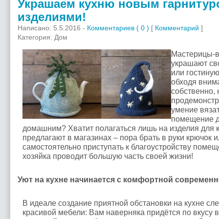
Украшаем кухню новым гарнитур
изделиями!
Написано: 5.5.2016 -
Комментариев ( 0 )
[
Комментарий
]
Категория: Дом
Мастерицы-в
украшают св
или гостиную
обходя внима
собственно, 
продемонстр
умение вязат
помещение д
домашним? Хватит полагаться лишь на изделия для к
предлагают в магазинах – пора брать в руки крючок 
самостоятельно приступать к благоустройству помещ
хозяйка проводит большую часть своей жизни!
Уют на кухне начинается с комфортной современ
В идеале создание приятной обстановки на кухне сле
красивой мебели: Вам наверняка придётся по вкусу в