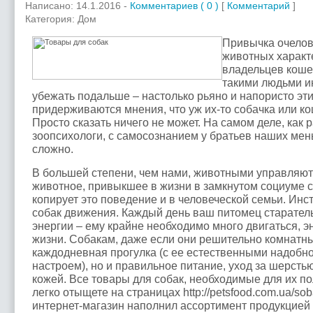
Написано: 14.1.2016 -
Комментариев ( 0 )
[
Комментарий
]
Категория: Дом
Привычка очело
животных характ
владельцев кошек
такими людьми и
убежать подальше – настолько рьяно и напористо эт
придерживаются мнения, что уж их-то собачка или ко
Просто сказать ничего не может. На самом деле, как
зоопсихологи, с самосознанием у братьев наших мен
сложно.
В большей степени, чем нами, животными управляют 
животное, привыкшее в жизни в замкнутом социуме с
копирует это поведение и в человеческой семьи. Инс
собак движения. Каждый день ваш питомец старатель
энергии – ему крайне необходимо много двигаться, э
жизни. Собакам, даже если они решительно комнатны
каждодневная прогулка (с ее естественными надобн
настроем), но и правильное питание, уход за шерсть
кожей. Все товары для собак, необходимые для их п
легко отыщете на страницах http://petsfood.com.ua/so
интернет-магазин наполнил ассортимент продукцией 