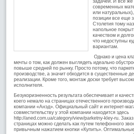
задачей. И все ж
современных мате
или натуральных)
позиции все еще з
Столетия тому наза
напольное покрыт
качеством и долго
что недоступны к
вариантам.
Однако и цена кл
мечты о том, как должен выглядеть идеально обустро
повыше средней по рынку. Просто потому, что паркет
производстве, а значит обходится в существенные ден
реализации. Кроме того, монтаж доски требует высо
исполнителя.
Безукоризненность результата обеспечивает и качес
коего немало на страницах отечественного производ
компании «Анэд». Официальный сайт и интернет-маг
совместительству у этой компании находится здесь
http://aned.com.ua/category/view/parketny-kley-ru. Зака
страницах можно сделать как путем телефонного звонк
привычным нажатием кнопки «Купить». Оптимальные