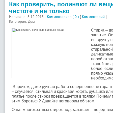
Как проверить, полиняют ли вещи
чистоте и не только
Написано: 8.12.2015 -
Комментариев ( 0 )
[
Комментарий
]
Категория: Дом
Стирка – д
занятие. О
ее вручную
каждую вещ
стиральной
деликатные
порой отра
тканей не 
более, если
прямо ука
необходимо
Впрочем, даже ручная работа совершенно не гарант
– случается, стильная и красивая кофта, рубашка или
платье после стирки превращается в тряпку. Почему т
этим бороться? Давайте поговорим об этом.
Опыт многократных стирок подсказывает – перед тем,