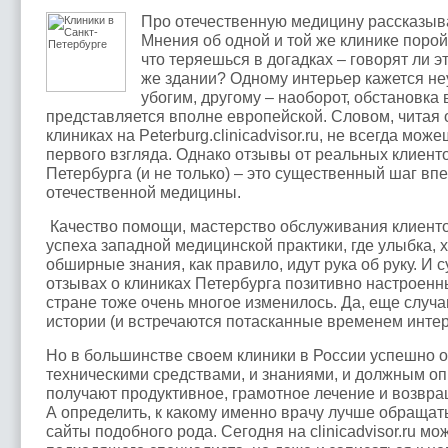
Про отечественную медицину рассказыв
Мнения об одной и той же клинике поро
что теряешься в догадках – говорят ли э
же здании? Одному интерьер кажется н
убогим, другому – наоборот, обстановка 
представляется вполне европейской. Словом, читая 
клиниках на Peterburg.clinicadvisor.ru, не всегда мо
первого взгляда. Однако отзывы от реальных клиенто
Петербурга (и не только) – это существенный шаг вп
отечественной медицины.
Качество помощи, мастерство обслуживания клиент
успеха западной медицинской практики, где улыбка, 
обширные знания, как правило, идут рука об руку. И су
отзывах о клиниках Петербурга позитивно настроенн
стране тоже очень многое изменилось. Да, еще случ
истории (и встречаются потасканные временем интер
Но в большинстве своем клиники в России успешно о
техническими средствами, и знаниями, и должным о
получают продуктивное, грамотное лечение и возвра
А определить, к какому именно врачу лучше обращать
сайты подобного рода. Сегодня на clinicadvisor.ru мо