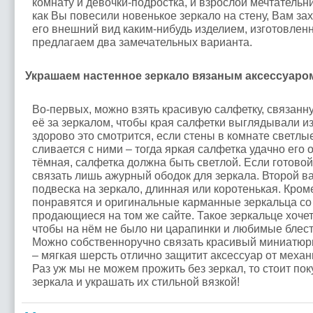
комнату и девочки-подростка, и взрослой мечтательни
как Вы повесили новенькое зеркало на стену, Вам за
его внешний вид каким-нибудь изделием, изготовлен
предлагаем два замечательных варианта.
Украшаем настенное зеркало вязаным аксессуаро
Во-первых, можно взять красивую салфетку, связанн
её за зеркалом, чтобы края салфетки выглядывали из
здорово это смотрится, если стены в комнате светлые
сливается с ними – тогда яркая салфетка удачно его 
тёмная, салфетка должна быть светлой. Если готовой
связать лишь ажурный ободок для зеркала. Второй в
подвеска на зеркало, длинная или коротенькая. Кроме
понравятся и оригинальные карманные зеркальца со 
продающиеся на том же сайте. Такое зеркальце хочет
чтобы на нём не было ни царапинки и любимые блест
Можно собственноручно связать красивый миниатюр
– мягкая шерсть отлично защитит аксессуар от меха
Раз уж мы не можем прожить без зеркал, то стоит по
зеркала и украшать их стильной вязкой!