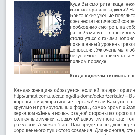
Куда Вы смотрите чаще, неж
компьютера или гаджета? На
Британские учёные подсчита
среднестатистической совр
необходимо смотреть на себ
раз в 25 минут – в противно
столкнуться с такими непри
повышенный уровень трево
депрессия. Уж очень мы люб
безупречно – и причёска, и 
полном порядке!
Когда надоели типичные 
Каждая женщина обрадуется, если ей подарят оригин
http://umart.com.ua/catalog/dla-doma/dekor/zerkala/ – 
хороши эти декоративные зеркала! Если Вам уже на
круглые и прямоугольные формы, самое время обза
зеркалом «День и ночь», с одной стороны которого 
солнечные лучики, а с другой вокруг лунного края то
размеров. А может быть, Вам придётся по душе зерк
хорошенького пушистого создания! Длинноногая, сти