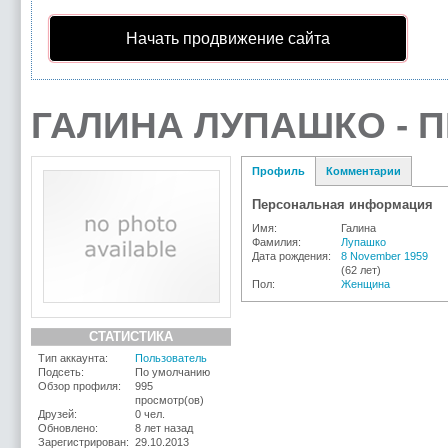
Начать продвижение сайта
ГАЛИНА ЛУПАШКО - 
Профиль
Комментарии
Персональная информация
Имя:
Галина
Фамилия:
Лупашко
Дата рождения:
8 November 1959
(62 лет)
Пол:
Женщина
СТАТИСТИКА
Тип аккаунта:
Пользователь
Подсеть:
По умолчанию
Обзор профиля:
995
просмотр(ов)
Друзей:
0 чел.
Обновлено:
8 лет назад
Зарегистрирован:
29.10.2013