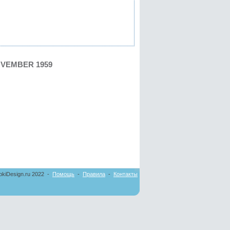
VEMBER 1959
pkiDesign.ru 2022 -
Помощь
-
Правила
-
Контакты