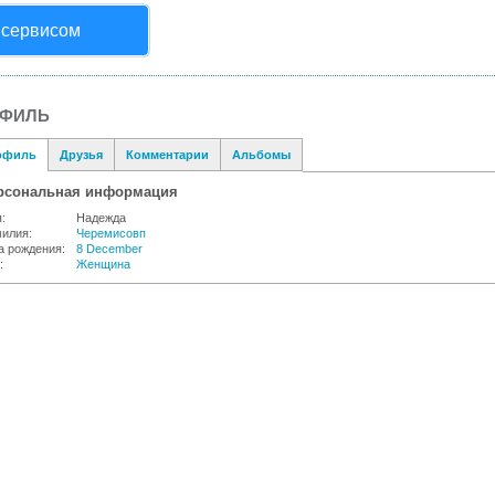
 сервисом
ОФИЛЬ
офиль
Друзья
Комментарии
Альбомы
рсональная информация
:
Надежда
илия:
Черемисовп
а рождения:
8 December
:
Женщина