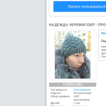
Начать пользоваться
НАДЕЖДА ЧЕРЕМИСОВП - ПР
Пр
Пе
Имя
Фам
Дат
Пол
СТАТИСТИКА
Тип аккаунта:
Пользователь
Подсеть:
По умолчанию
Обзор профиля:
1422
просмотр(ов)
Друзей:
1 чел.