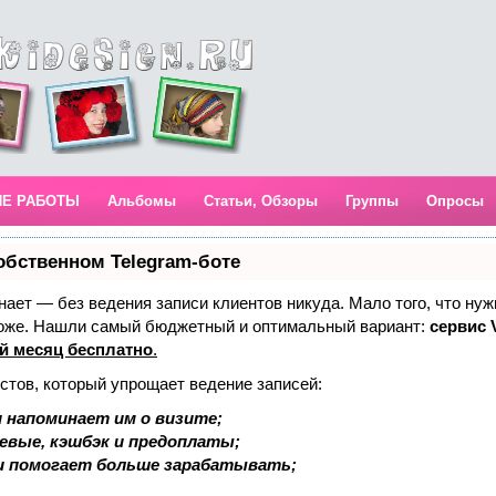
ИЕ РАБОТЫ
Альбомы
Статьи, Обзоры
Группы
Опросы
обственном Telegram-боте
 знает — без ведения записи клиентов никуда. Мало того, что нуж
тоже. Нашли самый бюджетный и оптимальный вариант:
сервис V
й месяц бесплатно
.
стов, который упрощает ведение записей:
 напоминает им о визите;
аевые, кэшбэк и предоплаты;
и помогает больше зарабатывать;