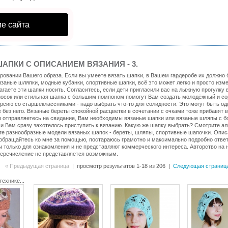
е сайта
АПКИ С ОПИСАНИЕМ ВЯЗАНИЯ - 3.
овании Вашего образа. Если вы умеете вязать шапки, в Вашем гардеробе их должно 
заные шляпки, модные кубанки, спортивные шапки, всё это может легко и просто изм
агаете эти шапки носить. Согласитесь, если дети пригласили вас на лыжную прогулку 
носок или стильная шапка с большим помпоном помогут Вам создать молодёжный и со
урсию со старшеклассниками - надо выбрать что-то для солидности. Это могут быть о
 без него. Вязаные береты спокойной расцветки в сочетании с очками тоже прибавят 
вы отправляетесь на свидание, Вам необходимы вязаные шапки или вязаные шляпы с б
 и Вам сразу захотелось приступить к вязанию. Какую же шапку выбрать? Смотрите а
те разнообразные модели вязаных шапок - береты, шляпы, спортивные шапочки. Опис
, обращайтесь ко мне за помощью, постараюсь грамотно и максимально подробно отв
 только для ознакомления и не представляют коммерческого интереса. Авторство на 
 перечисление не представляется возможным.
« Предыдущая страница
| просмотр результатов 1-18 из 206 |
Следующая страница
технике...