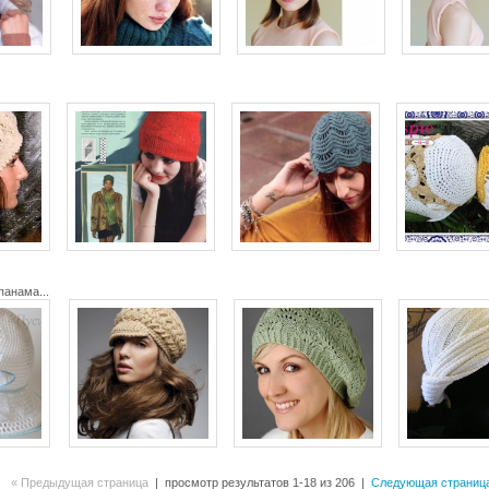
панама...
« Предыдущая страница
| просмотр результатов 1-18 из 206 |
Следующая страница