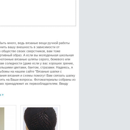
быть много, ведь вязаные вещи ручной работы
енить вашу внешность в зависимости от
в обществе своих сверстников, вам тоже
ртивный образ. А если вы молоденькая школьная
днотонные вязаные шляпы серого, бежевого или
вам солидности (даже если у вас хорошее зрение,
ольшими цветами, бантом, стразами. Надеюсь, я
льбомы на нашем сайте "Вязаные шапки с
ания вязания и схемы помогут Вам связать шапку
етить на Ваши вопросы. Фотоматериалы собраны из
них принадлежит их первообладателям. Ввиду
 »