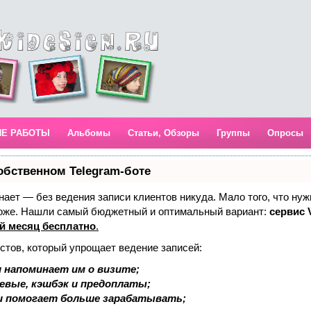
ИЕ РАБОТЫ
Альбомы
Статьи, Обзоры
Группы
Опросы
обственном Telegram-боте
 знает — без ведения записи клиентов никуда. Мало того, что нуж
тоже. Нашли самый бюджетный и оптимальный вариант:
сервис V
й месяц бесплатно
.
стов, который упрощает ведение записей:
 напоминает им о визите;
аевые, кэшбэк и предоплаты;
и помогает больше зарабатывать;