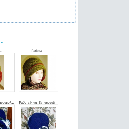
 »
..
Работа ...
еровой...
Работа Инны Кучеровой...