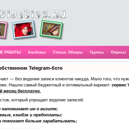
ИЕ РАБОТЫ
Альбомы
Статьи, Обзоры
Группы
Опросы
обственном Telegram-боте
 знает — без ведения записи клиентов никуда. Мало того, что нуж
тоже. Нашли самый бюджетный и оптимальный вариант:
сервис V
й месяц бесплатно
.
стов, который упрощает ведение записей:
 напоминает им о визите;
аевые, кэшбэк и предоплаты;
и помогает больше зарабатывать;