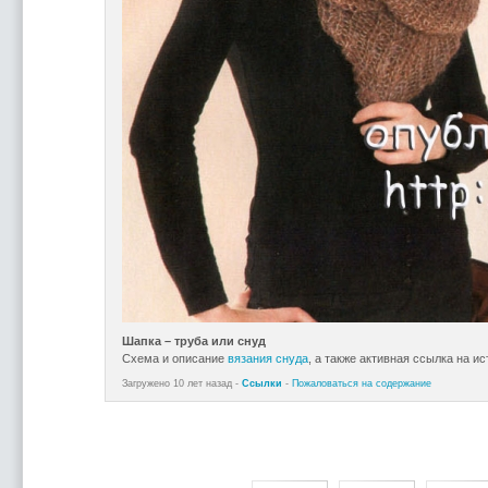
Шапка – труба или снуд
Схема и описание
вязания снуда
, а также активная ссылка на и
Загружено 10 лет назад -
Ссылки
-
Пожаловаться на содержание