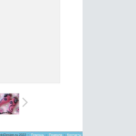
pkiDesign.ru 2022 -
Помощь
-
Правила
-
Контакты