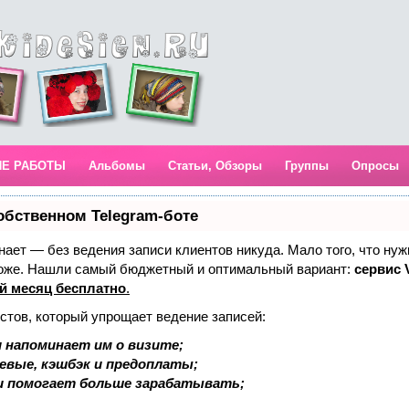
ИЕ РАБОТЫ
Альбомы
Статьи, Обзоры
Группы
Опросы
обственном Telegram-боте
 знает — без ведения записи клиентов никуда. Мало того, что нуж
тоже. Нашли самый бюджетный и оптимальный вариант:
сервис V
й месяц бесплатно
.
стов, который упрощает ведение записей:
 напоминает им о визите;
аевые, кэшбэк и предоплаты;
и помогает больше зарабатывать;