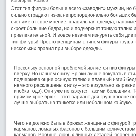
Категория: Разное
Этот тип фигуры больше всего «заводит» мужчин, но
сильно страдают из-за непропорционально больших бе
счет имеют свое мнение: правильная одежда, например
скроет большие бедра, но и подчеркнет тонкую талию 
привлекательной. И вовсе незачем изнурять себя диет
тип фигуры! Просто женщинам с типом фигуры груша
нескольких правил при выборе одежды.
Поскольку основной проблемой является низ фигуры,
вверху. Но начнем снизу. Брюки лучше покупать в стил
подчеркивающие осиную талию и плавный изгиб беде
немного расклешены к низу – это визуально выравни
и юбка годэ). Они уже не кажутся такими большими. Т
прямом крое брюк – этот вариант для груш вполне по
лучше выбрать на танкетке или небольшом каблуке.
Чего не должно быть в брюках женщины с фигурой гру
карманов, ломаных фасонов с большим количеством 
карманов. Вообще, любых лишних деталей, особенн