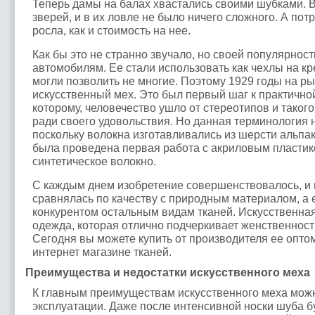
Теперь дамы на балах хвастались своими шубками. В
зверей, и в их ловле не было ничего сложного. А пот
росла, как и стоимость на нее.
Как бы это не странно звучало, но своей популярност
автомобилям. Ее стали использовать как чехлы на кр
могли позволить не многие. Поэтому 1929 годы на р
искусственный мех. Это был первый шаг к практичной
которому, человечество ушло от стереотипов и таког
ради своего удовольствия. Но данная терминология 
поскольку волокна изготавливались из шерсти альпак
была проведена первая работа с акриловым пластико
синтетическое волокно.
С каждым днем изобретение совершенствовалось, и в
сравнялась по качеству с природным материалом, а
конкурентом остальным видам тканей. Искусственна
одежда, которая отлично подчеркивает женственност
Сегодня вы можете купить от производителя ее оптом
интернет магазине тканей.
Преимущества и недостатки искусственного меха
К главным преимуществам искусственного меха можн
эксплуатации. Даже после интенсивной носки шуба бу