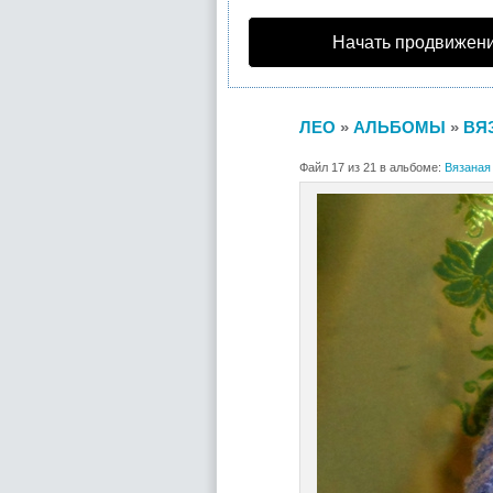
Начать продвижени
ЛЕО
»
АЛЬБОМЫ
»
ВЯ
Файл 17 из 21 в альбоме:
Вязаная