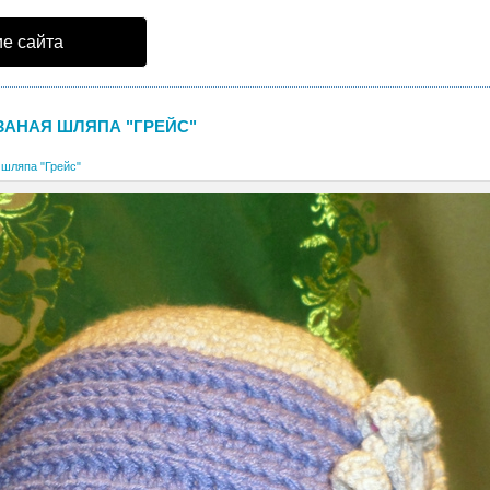
е сайта
ЗАНАЯ ШЛЯПА "ГРЕЙС"
 шляпа "Грейс"