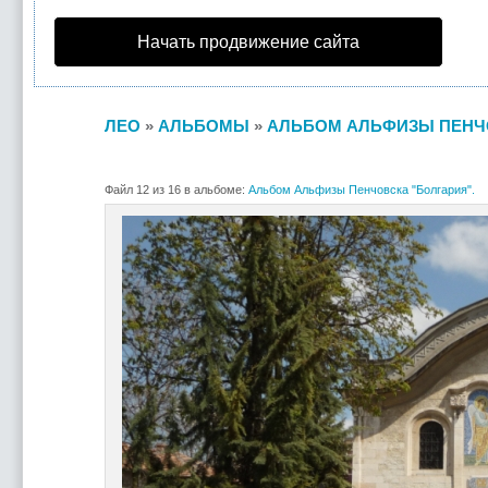
Начать продвижение сайта
ЛЕО
»
АЛЬБОМЫ
»
АЛЬБОМ АЛЬФИЗЫ ПЕНЧО
Файл 12 из 16 в альбоме:
Альбом Альфизы Пенчовска "Болгария".