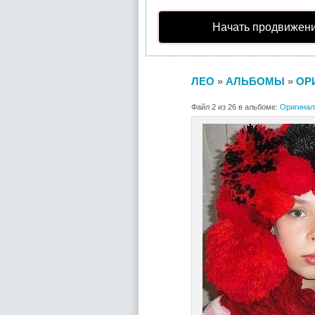
Начать продвижени
ЛЕО
»
АЛЬБОМЫ
»
ОР
Файл 2 из 26 в альбоме:
Оригинал