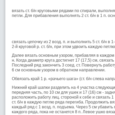
вязать ст. б/н круговыми рядами по спирали, выполняя
петли. Для прибавления выполнять 2 ст. б/н в 1 п. ос
связать цепочку из 2 возд. п. и выполнить 5 ст. б/н в 1
2-й круговой р. ст. б/н, при этом удвоить каждую петлю =
Далее вязать основным узором, прибавляя в каждом к
н. Когда диаметр круга достигнет 17 (17,5) см, связат
Последний ряд закончить 3 соед. ст. Повернуть работ
6 см основным узором в обратном направлении.
Обвязать край 1 р. «рачьего шага» (ст. б/н слева напр
Нижний край шапки разделить на 4 участка следующим
передняя часть, по 10 см для ушек и 17 (16) см - задн
расположить работу лиц. стороной к себе и связать 1 р
ст. б/н в каждую петлю ряда перегиба. Продолжить вяз
каждый ряд с 1 возд. п. подъема. Через 5 см убавить по
каждого ряда, пока не останется 8 п. Левое ушко вяз