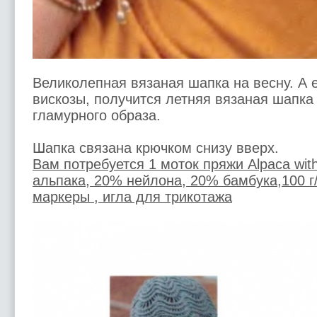
Великолепная вязаная шапка на весну. А 
вискозы, получится летняя вязаная шапка
гламурного образа.
Шапка связана крючком снизу вверх.
Вам потребуется 1 моток пряжи Alpaca wit
альпака, 20% нейлона, 20% бамбука,100 г/
маркеры , игла для трикотажа