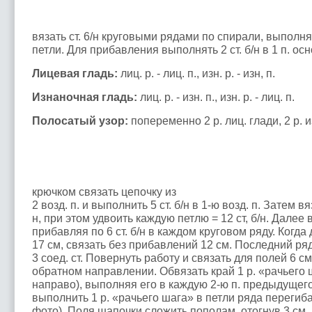
вязать ст. 6/н круговыми рядами по спирали, выполняя
петли. Для прибавления выполнять 2 ст. б/н в 1 п. ос
Лицевая гладь:
лиц. р. - лиц. п., изн. р. - изн, п.
Изнаночная гладь:
лиц. р. - изн. п., изн. р. - лиц. п.
Полосатый узор:
попеременно 2 р. лиц. глади, 2 р. и
крючком связать цепочку из
2 возд. п. и выполнить 5 ст. б/н в 1-ю возд. п. Затем вяз
н, при этом удвоить каждую петлю = 12 ст, б/н. Далее
прибавляя по 6 ст. б/н в каждом круговом ряду. Когда
17 см, связать без прибавлений 12 см. Последний ря
3 соед. ст. Повернуть работу и связать для полей 6 
обратном направлении. Обвязать край 1 р. «рачьего ш
направо), выполняя его в каждую 2-ю п. предыдущего
выполнить 1 р. «рачьего шага» в петли ряда перегиб
фото). Поля шапочки сложить пополам, отогнув 3 см.