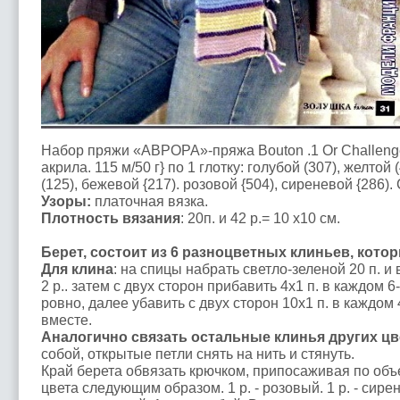
Набор пряжи «АВРОРА»-пряжа Bouton .1 Or Challeng
акрила. 115 м/50 г} по 1 глотку: голубой (307), желтой
(125), бежевой {217). розовой {504), сиреневой {286)
Узоры:
платочная вязка.
Плотность вязания
: 20п. и 42 р.= 10 x10 см.
Берет, состоит из 6 разноцветных клиньев, кото
Для клина
: на спицы набрать светло-зеленой 20 п. и
2 р.. затем с двух сторон прибавить 4x1 п. в каждом 6-
ровно, далее убавить с двух сторон 10x1 п. в каждом 4
вместе.
Аналогично связать остальные клинья других цв
собой, открытые петли снять на нить и стянуть.
Край берета
обвязать крючком, припосаживая по объ
цвета следующим образом. 1 р. - розовый. 1 р. - сирене