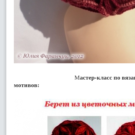
астер-класс по вяз
М
мотивов: