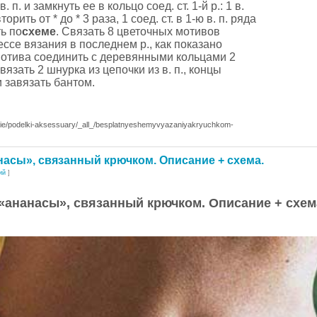
 п. и замкнуть ее в кольцо соед. ст. 1-й р.: 1 в.
орить от * до * 3 раза, 1 соед. ст. в 1-ю в. п. ряда
ть по
схеме
. Связать 8 цветочных мотивов
ессе вязания в последнем р., как показано
 мотива соединить с деревянными кольцами 2
Связать 2 шнурка из цепочки из в. п., концы
 завязать бантом.
nie/podelki-aksessuary/_all_/besplatnyeshemyvyazaniyakryuchkom-
насы», связанный крючком. Описание + схема.
ий
]
«ананасы», связанный крючком. Описание + схем