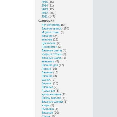
2015
(15)
2014
(31)
2013
(42)
2012
(202)
2011
(147)
Категории
Нет категории
(66)
Вязание шапок
(154)
Мода и стиль.
(9)
Вязание
(24)
вязание
(23)
Цветотипы
(2)
Посмеёмся
(2)
Вязаные цветы
(4)
Узоры и схемы
(3)
Вязаные шали.
(1)
вязание с
(5)
Вязание для
(17)
Летние
(16)
Вязание
(15)
Вязание
(3)
Шапки.
(2)
Береты.
(15)
Вязаные
(2)
Полезные
(6)
Уроки вязания
(11)
Вяжем вместе
(4)
Вязаные шляпы
(8)
Узоры
(3)
Вышивка
(1)
Вязаные
(10)
Снуды.
(9)