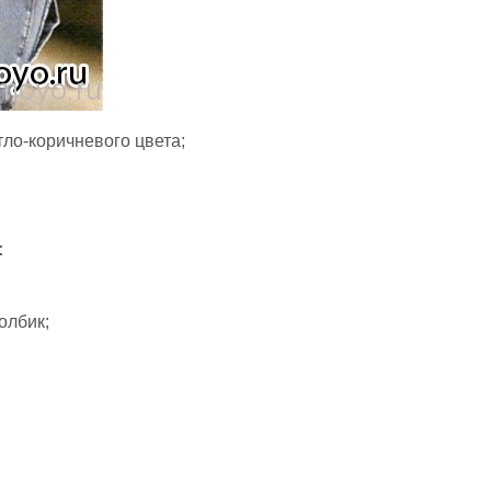
тло-коричневого цвета;
:
олбик;