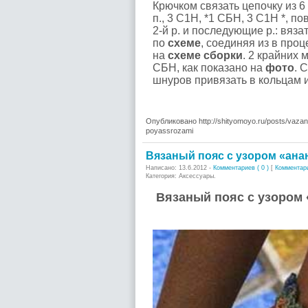
Крючком связать цепочку из 6 в.
п., 3 С1Н, *1 СБН, 3 С1Н *, повт
2-й р. и последующие р.: вяза
по
схеме
, соединяя из в проц
на
схеме сборки
. 2 крайних
СБН, как показано на
фото
. 
шнуров привязать в кольцам и
Опубликовано http://shityomoyo.ru/posts/vaza
poyassrozami
Вязаный пояс с узором «ана
Написано: 13.6.2012 -
Комментариев ( 0 )
[
Комментар
Категория: Аксессуары.
Вязаный пояс с узором 