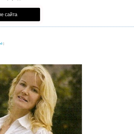
е сайта
ий
]