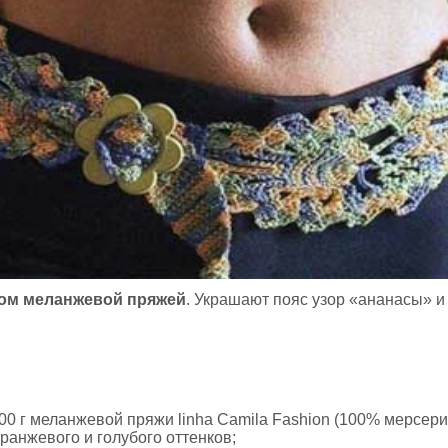
ком меланжевой пряжей
. Украшают пояс узор «ананасы» и
 100 г меланжевой пряжи linha Camila Fashion (100% мерсе
оранжевого и голубого оттенков;