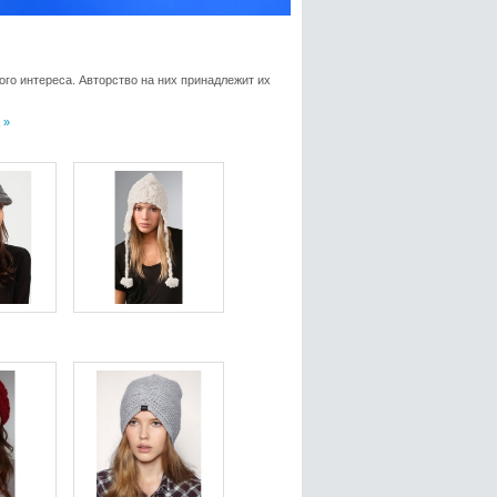
го интереса. Авторство на них принадлежит их
 »