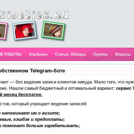
ИЕ РАБОТЫ
Альбомы
Статьи, Обзоры
Группы
Опросы
обственном Telegram-боте
 знает — без ведения записи клиентов никуда. Мало того, что нуж
тоже. Нашли самый бюджетный и оптимальный вариант:
сервис V
й месяц бесплатно
.
стов, который упрощает ведение записей:
 напоминает им о визите;
аевые, кэшбэк и предоплаты;
и помогает больше зарабатывать;