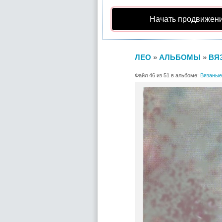
Начать продвижени
ЛЕО
»
АЛЬБОМЫ
»
ВЯ
Файл 46 из 51 в альбоме:
Вязаные