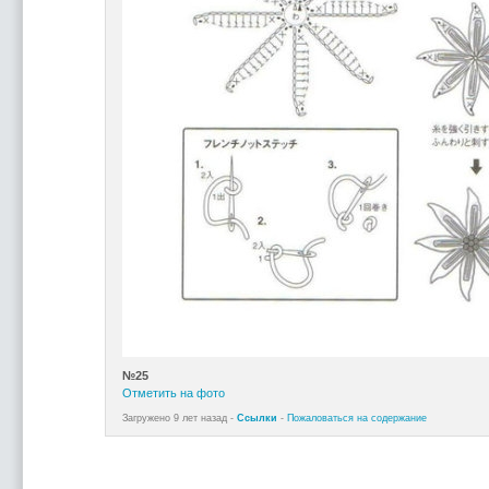
№25
Отметить на фото
Загружено 9 лет назад -
Ссылки
-
Пожаловаться на содержание