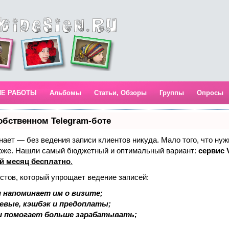
ИЕ РАБОТЫ
Альбомы
Статьи, Обзоры
Группы
Опросы
обственном Telegram-боте
 знает — без ведения записи клиентов никуда. Мало того, что нуж
тоже. Нашли самый бюджетный и оптимальный вариант:
сервис V
й месяц бесплатно
.
стов, который упрощает ведение записей:
 напоминает им о визите;
аевые, кэшбэк и предоплаты;
и помогает больше зарабатывать;