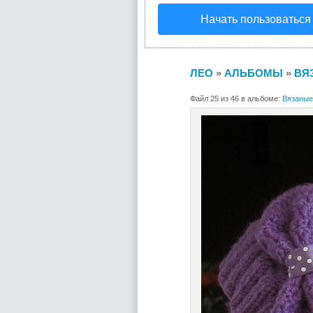
Начать пользоваться
ЛЕО
»
АЛЬБОМЫ
»
ВЯ
Файл 25 из 46 в альбоме:
Вязаные