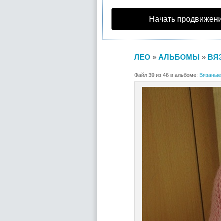
Начать продвижени
ЛЕО
»
АЛЬБОМЫ
»
ВЯ
Файл 39 из 46 в альбоме:
Вязаные