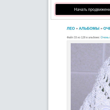
Начать продвижени
ЛЕО
»
АЛЬБОМЫ
»
ОЧ
Файл 33 из 128 в альбоме:
Очень 