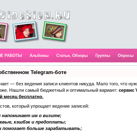
ИЕ РАБОТЫ
Альбомы
Статьи, Обзоры
Группы
Опросы
обственном Telegram-боте
 знает — без ведения записи клиентов никуда. Мало того, что нуж
тоже. Нашли самый бюджетный и оптимальный вариант:
сервис V
й месяц бесплатно
.
стов, который упрощает ведение записей:
 напоминает им о визите;
аевые, кэшбэк и предоплаты;
и помогает больше зарабатывать;