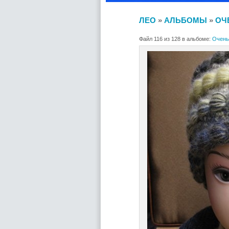
ЛЕО
»
АЛЬБОМЫ
»
ОЧ
Файл 116 из 128 в альбоме:
Очень