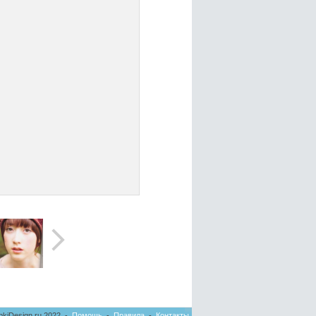
pkiDesign.ru 2022 -
Помощь
-
Правила
-
Контакты