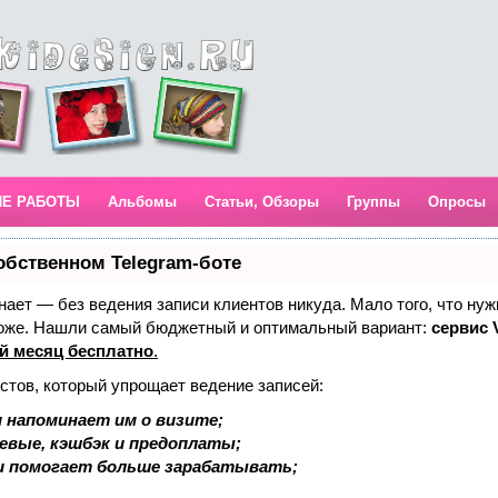
ИЕ РАБОТЫ
Альбомы
Статьи, Обзоры
Группы
Опросы
обственном Telegram-боте
 знает — без ведения записи клиентов никуда. Мало того, что нуж
тоже. Нашли самый бюджетный и оптимальный вариант:
сервис V
й месяц бесплатно
.
стов, который упрощает ведение записей:
 напоминает им о визите;
аевые, кэшбэк и предоплаты;
и помогает больше зарабатывать;