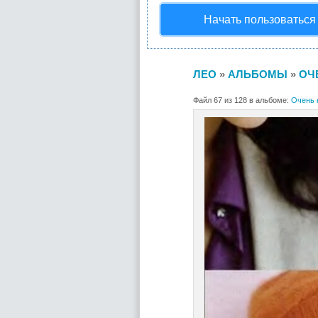
Начать пользоваться
ЛЕО
»
АЛЬБОМЫ
»
ОЧ
Файл 67 из 128 в альбоме:
Очень 