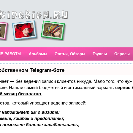
ИЕ РАБОТЫ
Альбомы
Статьи, Обзоры
Группы
Опросы
обственном Telegram-боте
 знает — без ведения записи клиентов никуда. Мало того, что нуж
тоже. Нашли самый бюджетный и оптимальный вариант:
сервис V
й месяц бесплатно
.
стов, который упрощает ведение записей:
 напоминает им о визите;
аевые, кэшбэк и предоплаты;
и помогает больше зарабатывать;