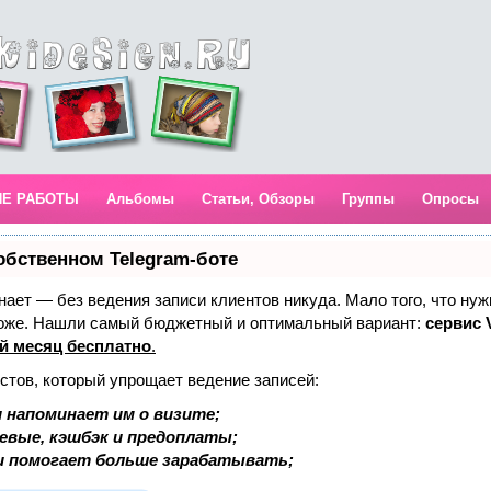
ИЕ РАБОТЫ
Альбомы
Статьи, Обзоры
Группы
Опросы
обственном Telegram-боте
 знает — без ведения записи клиентов никуда. Мало того, что нуж
тоже. Нашли самый бюджетный и оптимальный вариант:
сервис V
й месяц бесплатно
.
стов, который упрощает ведение записей:
 напоминает им о визите;
аевые, кэшбэк и предоплаты;
и помогает больше зарабатывать;