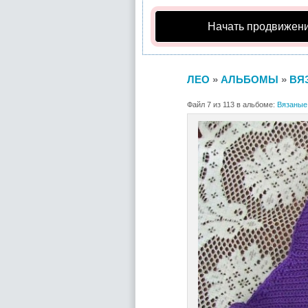
Начать продвижени
ЛЕО
»
АЛЬБОМЫ
»
ВЯ
Файл 7 из 113 в альбоме:
Вязаные