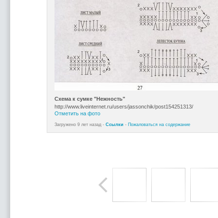
Схема к сумке "Нежность"
http://www.liveinternet.ru/users/jassonchik/post154251313/
Отметить на фото
Загружено 9 лет назад -
Ссылки
-
Пожаловаться на содержание