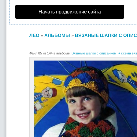
Начать продвижение сайта
ЛЕО
»
АЛЬБОМЫ
»
ВЯЗАНЫЕ ШАПКИ С ОПИС
Файл 85 из 144 в альбоме:
Вязаные шапки с описанием. + схема вяз