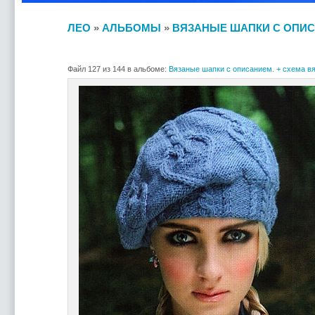
ЛЕО
»
АЛЬБОМЫ
»
ВЯЗАНЫЕ ШАПКИ С ОПИС
Файл 127 из 144 в альбоме:
Вязаные шапки с описанием. + схема вя