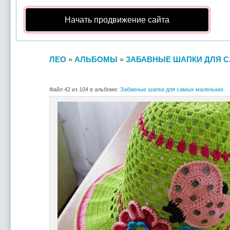
Начать продвижение сайта
ЛЕО
»
АЛЬБОМЫ
»
ЗАБАВНЫЕ ШАПКИ ДЛЯ С
Файл 42 из 104 в альбоме:
Забавные шапки для самых маленьких.