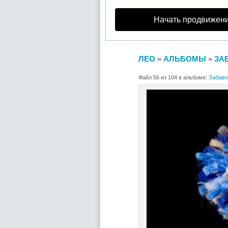
Начать продвижени
ЛЕО
»
АЛЬБОМЫ
»
ЗА
Файл 56 из 104 в альбоме:
Забавн