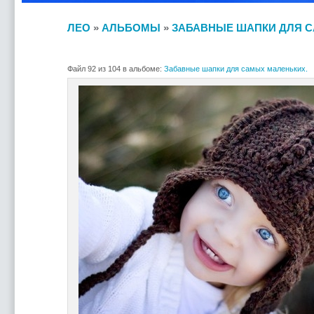
ЛЕО
»
АЛЬБОМЫ
»
ЗАБАВНЫЕ ШАПКИ ДЛЯ С
Файл 92 из 104 в альбоме:
Забавные шапки для самых маленьких.