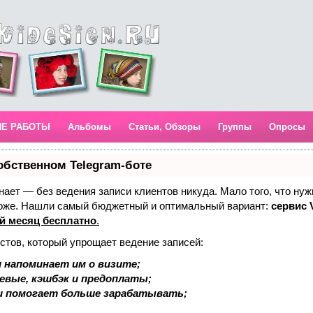
ИЕ РАБОТЫ
Альбомы
Статьи, Обзоры
Группы
Опросы
обственном Telegram-боте
 знает — без ведения записи клиентов никуда. Мало того, что нуж
тоже. Нашли самый бюджетный и оптимальный вариант:
сервис V
й месяц бесплатно
.
стов, который упрощает ведение записей:
 напоминает им о визите;
аевые, кэшбэк и предоплаты;
и помогает больше зарабатывать;