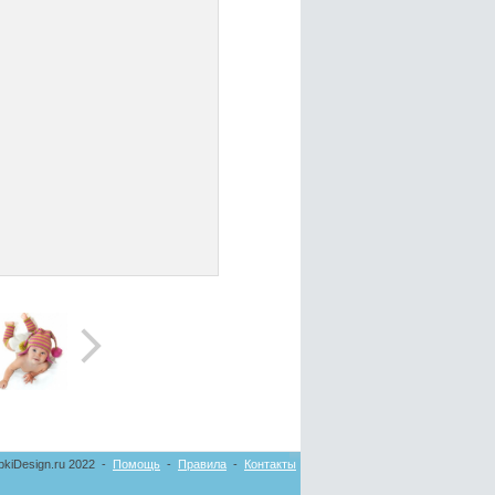
pkiDesign.ru 2022 -
Помощь
-
Правила
-
Контакты