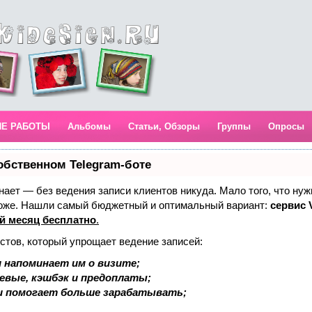
ИЕ РАБОТЫ
Альбомы
Статьи, Обзоры
Группы
Опросы
обственном Telegram-боте
 знает — без ведения записи клиентов никуда. Мало того, что нуж
тоже. Нашли самый бюджетный и оптимальный вариант:
сервис V
й месяц бесплатно
.
стов, который упрощает ведение записей:
 напоминает им о визите;
аевые, кэшбэк и предоплаты;
и помогает больше зарабатывать;