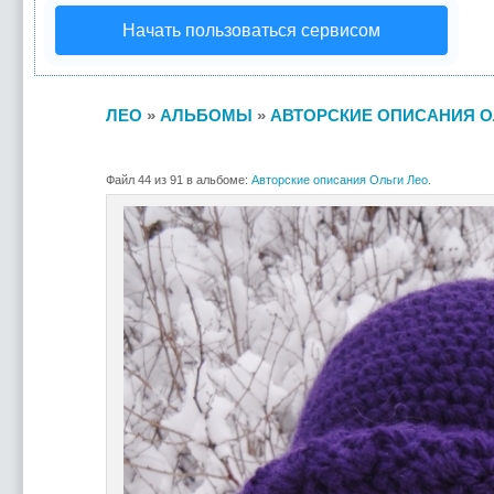
Начать пользоваться сервисом
ЛЕО
»
АЛЬБОМЫ
»
АВТОРСКИЕ ОПИСАНИЯ О
Файл 44 из 91 в альбоме:
Авторские описания Ольги Лео.