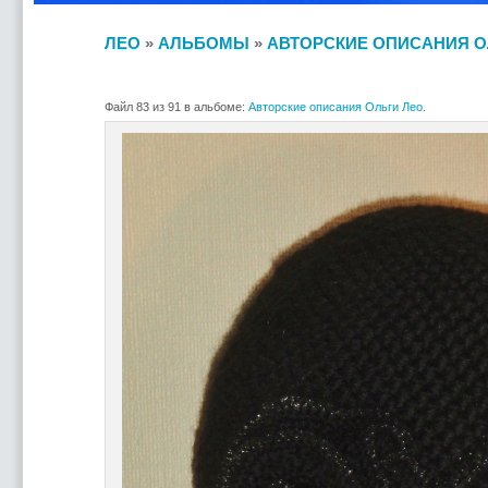
ЛЕО
»
АЛЬБОМЫ
»
АВТОРСКИЕ ОПИСАНИЯ О
Файл 83 из 91 в альбоме:
Авторские описания Ольги Лео.