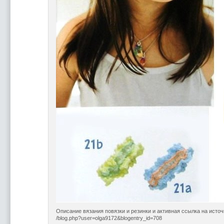
Описание вязания повязки и резинки и активная ссылка на исто
/blog.php?user=olga9172&blogentry_id=708