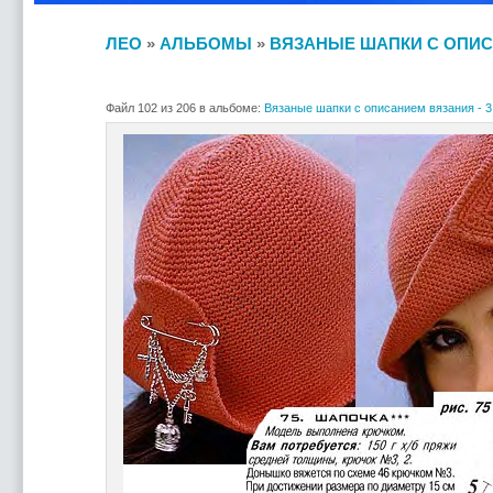
ЛЕО
»
АЛЬБОМЫ
»
ВЯЗАНЫЕ ШАПКИ С ОПИСА
Файл 102 из 206 в альбоме:
Вязаные шапки с описанием вязания - 3