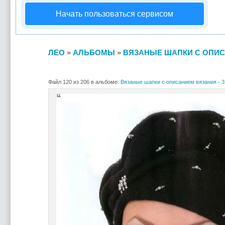
Начать пользоваться сервисом
ЛЕО
»
АЛЬБОМЫ
»
ВЯЗАНЫЕ ШАПКИ С ОПИСА
Файл 120 из 206 в альбоме:
Вязаные шапки с описанием вязания - 3