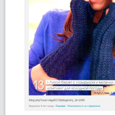
/blog.php?user=olga9172&blogentry_id=1095
Загружено 9 лет назад -
Ссылки
-
Пожаловаться на содержание