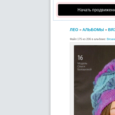
Начать продвижени
ЛЕО
»
АЛЬБОМЫ
»
ВЯ
Файл 175 из 206 в альбоме:
Вязан